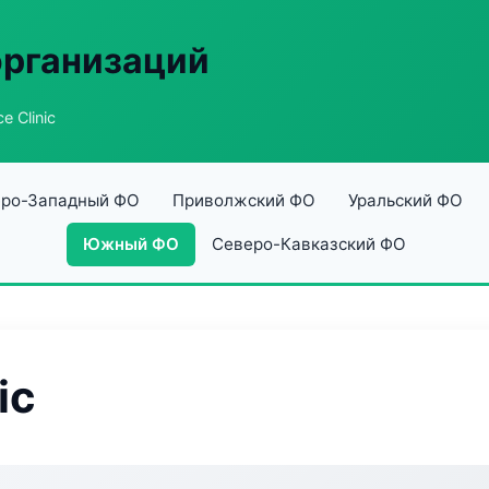
организаций
e Clinic
ро-Западный ФО
Приволжский ФО
Уральский ФО
Южный ФО
Северо-Кавказский ФО
ic