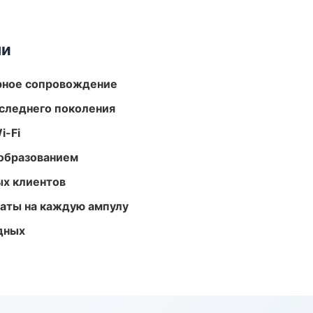
ми
урное сопровождение
следнего поколения
i-Fi
образованием
ых клиентов
аты на каждую ампулу
одных