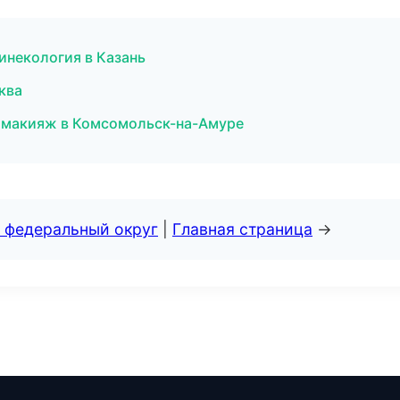
гинекология в Казань
ква
й макияж в Комсомольск-на-Амуре
 федеральный округ
|
Главная страница
→