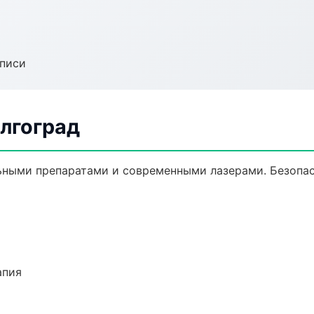
аписи
олгоград
льными препаратами и современными лазерами. Безопас
апия