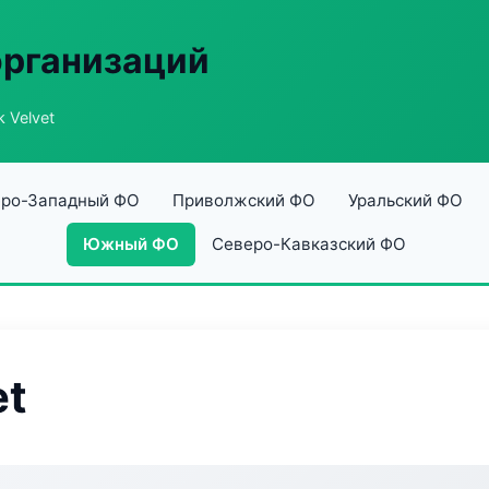
организаций
k Velvet
ро-Западный ФО
Приволжский ФО
Уральский ФО
Южный ФО
Северо-Кавказский ФО
et