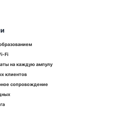
ми
образованием
i-Fi
аты на каждую ампулу
ых клиентов
урное сопровождение
одных
га