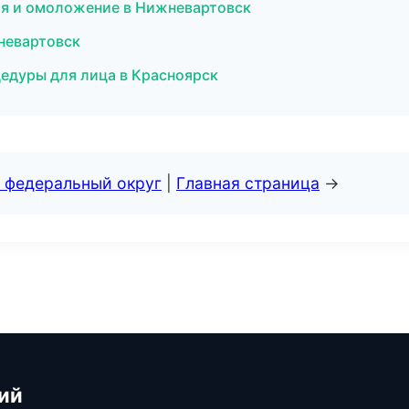
ция и омоложение в Нижневартовск
жневартовск
едуры для лица в Красноярск
 федеральный округ
|
Главная страница
→
ий