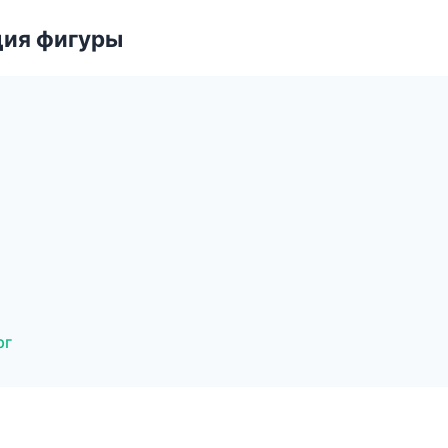
ция фигуры
рг