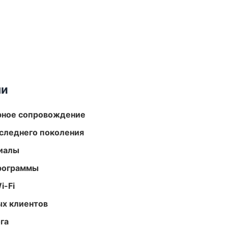
ми
урное сопровождение
следнего поколения
риалы
программы
i-Fi
ых клиентов
га