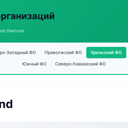
организаций
ed Diamond
ро-Западный ФО
Приволжский ФО
Уральский ФО
Южный ФО
Северо-Кавказский ФО
nd