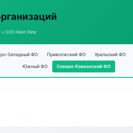
организаций
г
» ООО Med Clinic
ро-Западный ФО
Приволжский ФО
Уральский ФО
Южный ФО
Северо-Кавказский ФО