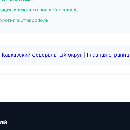
иляция и омоложение в Череповец
кология в Ставрополь
-Кавказский федеральный округ
|
Главная страниц
ий