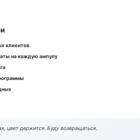
ми
ых клиентов
аты на каждую ампулу
га
программы
одных
я, цвет держится. Буду возвращаться.