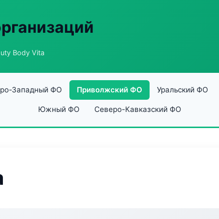
организаций
uty Body Vita
ро-Западный ФО
Приволжский ФО
Уральский ФО
Южный ФО
Северо-Кавказский ФО
a