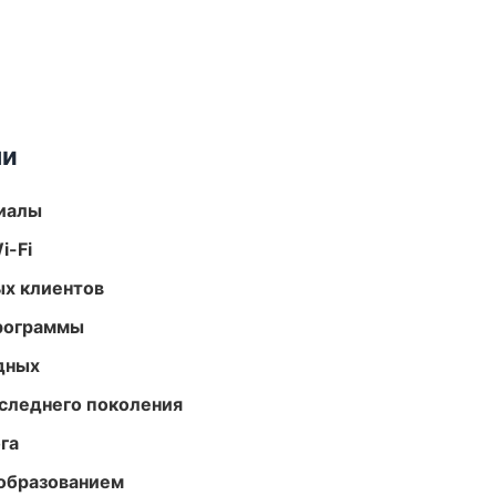
ми
риалы
i-Fi
ых клиентов
программы
одных
следнего поколения
га
образованием