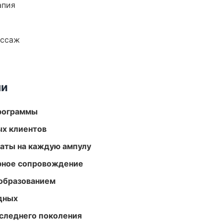
апия
ассаж
ми
программы
ых клиентов
аты на каждую ампулу
урное сопровождение
образованием
одных
следнего поколения