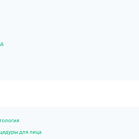
од
етология
оцедуры для лица