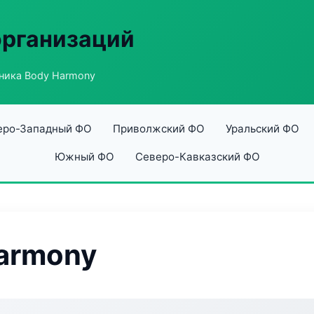
организаций
ника Body Harmony
еро-Западный ФО
Приволжский ФО
Уральский ФО
Южный ФО
Северо-Кавказский ФО
armony