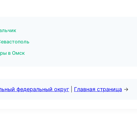
альчик
Севастополь
уры в Омск
альный федеральный округ
|
Главная страница
→